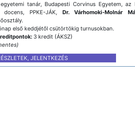
egyetemi tanár, Budapesti Corvinus Egyetem, az E
 docens, PPKE-JÁK,
Dr. Várhomoki-Molnár Má
őosztály.
nap első keddjétől csütörtökig turnusokban.
kreditpontok:
3 kredit (ÁKSZ)
mentes)
RÉSZLETEK, JELENTKEZÉS