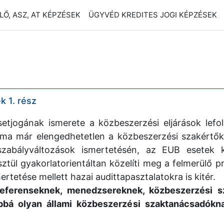
Ő, ASZ, AT KÉPZÉSEK
ÜGYVÉD KREDITES JOGI KÉPZÉSEK
k 1. rész
etjogának ismerete a közbeszerzési eljárások lefol
ma már elengedhetetlen a közbeszerzési szakértők
szabályváltozások ismertetésén, az EUB esetek k
ztül gyakorlatorientáltan közelíti meg a felmerülő
rtetése mellett hazai audittapasztalatokra is kitér.
eferenseknek, menedzsereknek, közbeszerzési sz
bbá olyan állami közbeszerzési szaktanácsadókna