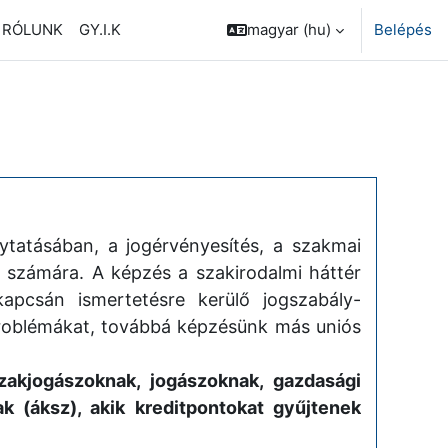
RÓLUNK
GY.I.K
magyar ‎(hu)‎
Belépés
ytatásában, a jogérvényesítés, a szakmai
 számára. A képzés a szakirodalmi háttér
apcsán ismertetésre kerülő jogszabály-
 problémákat, továbbá képzésünk más uniós
akjogászoknak, jogászoknak, gazdasági
k (áksz), akik kreditpontokat gyűjtenek