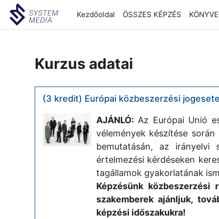
Tovább a fő tartalomhoz
Kezdőoldal
ÖSSZES KÉPZÉS
KÖNYVEL
Kurzus adatai
(3 kredit) Európai közbeszerzési jogesete
AJÁNLÓ:
Az Európai Unió es
vélemények készítése során 
bemutatásán, az irányelvi 
értelmezési kérdéseken keres
tagállamok gyakorlatának isme
Képzésünk közbeszerzési r
szakemberek ajánljuk, tová
képzési időszakukra!