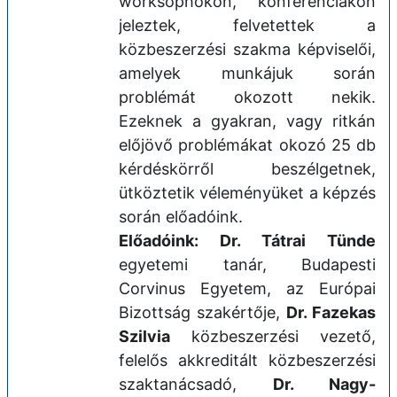
worksophokon, konferenciákon
jeleztek, felvetettek a
közbeszerzési szakma képviselői,
amelyek munkájuk során
problémát okozott nekik.
Ezeknek a gyakran, vagy ritkán
előjövő problémákat okozó 25 db
kérdéskörről beszélgetnek,
ütköztetik véleményüket a képzés
során előadóink.
Előadóink: Dr. Tátrai Tünde
egyetemi tanár, Budapesti
Corvinus Egyetem, az Európai
Bizottság szakértője,
Dr. Fazekas
Szilvia
közbeszerzési vezető,
felelős akkreditált közbeszerzési
szaktanácsadó,
Dr. Nagy-