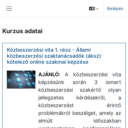
Tovább a fő tartalomhoz
Belépés
Oldalpanel
Kurzus adatai
Közbeszerzési vita 1. rész - Állami
közbeszerzési szaktanácsadók (áksz)
kötelező online szakmai képzése
AJÁNLÓ:
A közbeszerzési vita
képzésünk során 3 ismert
közbeszerzési szakértő olyan
jellegzetes kérdésekről, a
közbeszerzést érintő
problémákról beszélget, amely az
elmúlt időszakban