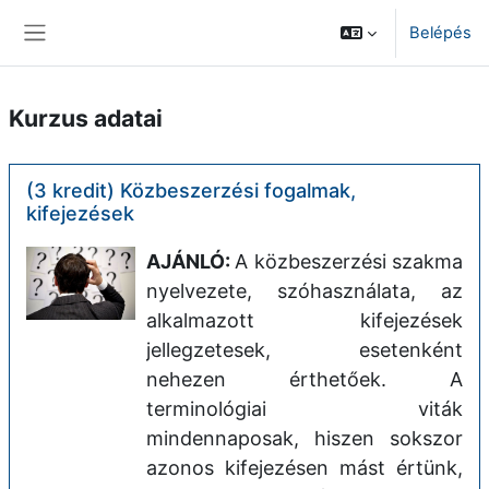
Tovább a fő tartalomhoz
Belépés
Oldalpanel
Kurzus adatai
(3 kredit) Közbeszerzési fogalmak,
kifejezések
AJÁNLÓ:
A közbeszerzési szakma
nyelvezete, szóhasználata, az
alkalmazott kifejezések
jellegzetesek, esetenként
nehezen érthetőek. A
terminológiai viták
mindennaposak, hiszen sokszor
azonos kifejezésen mást értünk,