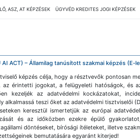
Ő, ASZ, AT KÉPZÉSEK
ÜGYVÉD KREDITES JOGI KÉPZÉSEK
AI ACT) – Államilag tanúsított szakmai képzés (E-le
ztviselő képzés célja, hogy a résztvevők pontosan m
 az érintetti jogokat, a felügyeleti hatóságok, és a
elően kezeljék az adatvédelmi kockázatokat, inci
 alkalmassá teszi őket az adatvédelmi tisztviselői (
seteken keresztül ismertetjük az európai adatvéde
ozását és az időközben ezekre épülő gyakorlatot
tagállami döntéseket, bírósági ítéleteket, illetve szak
ezettségeinek bemutatására egyaránt kiterjed!