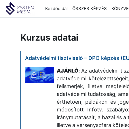
Tovább a fő tartalomhoz
Kezdőoldal
ÖSSZES KÉPZÉS
KÖNYVEL
Kurzus adatai
Adatvédelmi tisztviselő – DPO képzés (EU 
AJÁNLÓ
:
Az adatvédelmi tis
adatvédelmi kötelezettségeit,
felismerjék, illetve megfel
adatvédelmi tudatosság, amely
érthetően, példákon és joge
módosított Infotv. szabály
iránymutatásait, a hazai és a 
illetve a versenyszféra kötel