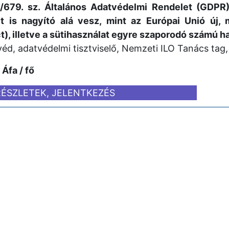
/679. sz. Általános Adatvédelmi Rendelet (GDPR)
t is nagyító alá vesz, mint az Európai Unió új, m
), illetve a sütihasználat egyre szaporodó számú h
éd, adatvédelmi tisztviselő, Nemzeti ILO Tanács tag,
Áfa / fő
RÉSZLETEK, JELENTKEZÉS