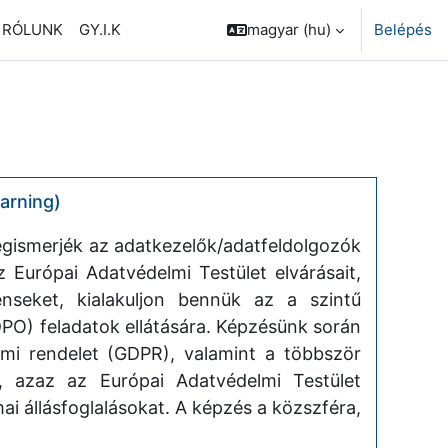
RÓLUNK
GY.I.K
magyar ‎(hu)‎
Belépés
arning)
egismerjék az adatkezelők/adatfeldolgozók
z Európai Adatvédelmi Testület elvárásait,
denseket, kialakuljon bennük az a szintű
DPO) feladatok ellátására. Képzésünk során
lmi rendelet (GDPR), valamint a többször
, azaz az Európai Adatvédelmi Testület
mai állásfoglalásokat. A képzés a közszféra,