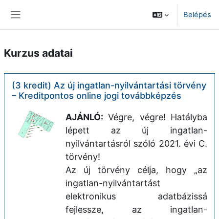
Tovább a fő tartalomhoz
Belépés
Oldalpanel
Kurzus adatai
(3 kredit) Az új ingatlan-nyilvántartási törvény
– Kreditpontos online jogi továbbképzés
AJÁNLÓ:
Végre, végre! Hatályba
lépett az új ingatlan-
nyilvántartásról szóló 2021. évi C.
törvény!
Az új törvény célja, hogy „az
ingatlan-nyilvántartást
elektronikus adatbázissá
fejlessze, az ingatlan-