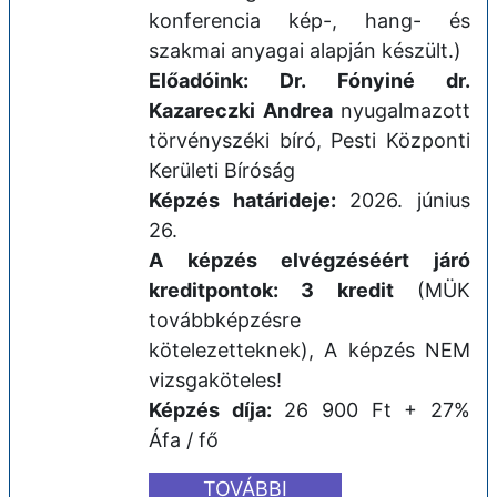
konferencia kép-, hang- és
szakmai anyagai alapján készült.)
Előadóink: Dr. Fónyiné dr.
Kazareczki Andrea
nyugalmazott
törvényszéki bíró, Pesti Központi
Kerületi Bíróság
Képzés határideje:
2026. június
26.
A képzés elvégzéséért járó
kreditpontok:
3 kredit
(MÜK
továbbképzésre
kötelezetteknek), A képzés NEM
vizsgaköteles!
Képzés díja:
26 900 Ft + 27%
Áfa / fő
TOVÁBBI