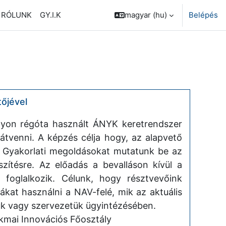
RÓLUNK
GY.I.K
magyar ‎(hu)‎
Belépés
tőjével
agyon régóta használt ÁNYK keretrendszer
venni. A képzés célja hogy, az alapvető
it. Gyakorlati megoldásokat mutatunk be az
szítésre. Az előadás a bevalláson kívül a
is foglalkozik. Célunk, hogy résztvevőink
ákat használni a NAV-felé, mik az aktuális
uk vagy szervezetük ügyintézésében.
kmai Innovációs Főosztály