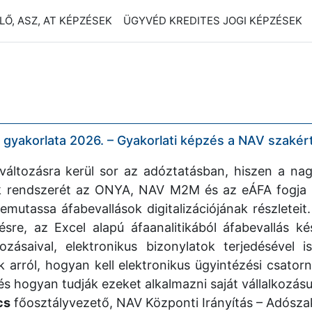
Ő, ASZ, AT KÉPZÉSEK
ÜGYVÉD KREDITES JOGI KÉPZÉSEK
k gyakorlata 2026. – Gyakorlati képzés a NAV szakér
változásra kerül sor az adóztatásban, hiszen a n
k rendszerét az ONYA, NAV M2M és az eÁFA fogja át
bemutassa áfabevallások digitalizációjának részlete
sre, az Excel alapú áfaanalitikából áfabevallás ké
tozásaival, elektronikus bizonylatok terjedésével 
 arról, hogyan kell elektronikus ügyintézési csatorn
s hogyan tudják ezeket alkalmazni saját vállalkozás
cs
főosztályvezető, NAV Központi Irányítás – Adósza