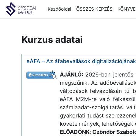
Tovább a fő tartalomhoz
Kezdőoldal
ÖSSZES KÉPZÉS
KÖNYVEL
Kurzus adatai
eÁFA – Az áfabevallások digitalizációjána
AJÁNLÓ:
2026-ban jelentős 
megszűnik. Az adóbevalláso
változások felvázolásán túl 
eÁFA M2M-re való felkészülé
számlaadat-szolgáltatás vál
gyakorlati tudást szerezzenek
követelmények, lehetőségek é
ELŐADÓNK
:
Czöndör Szabol