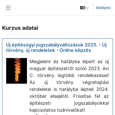
Tovább a fő tartalomhoz
Belépés
Oldalpanel
Kurzus adatai
Új építésügyi jogszabályváltozások 2025. - Új
törvény, új rendeletek - Online képzés
Megjelent és hatályba lépett az új
magyar építészetről szóló 2023. évi
C. törvény legtöbb rendelkezései!
Az új törvény végrehajtási
rendeletei is hatályba léptek 2024.
október elsejétől. Frissítse fel az
építészeti jogszabályokkal
kapcsolatos tudnivalókat!