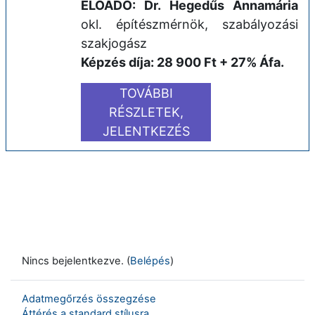
ELŐADÓ: Dr. Hegedűs Annamária
okl. építészmérnök, szabályozási
szakjogász
Képzés díja: 28 900 Ft + 27% Áfa.
TOVÁBBI
RÉSZLETEK,
JELENTKEZÉS
Nincs bejelentkezve. (
Belépés
)
Adatmegőrzés összegzése
Áttérés a standard stílusra