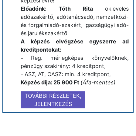
képzési évre!
Előadónk: Tóth Rita
okleveles
adószakértő, adótanácsadó, nemzetközi-
és forgalmiadó-szakért, igazságügyi adó-
és járulékszakértő
A képzés elvégzése egyszerre ad
kreditpontokat:
-
Reg. mérlegképes könyvelőknek,
pénzügy szakirány: 4 kreditpont,
- ASZ, AT, OASZ: min. 4 kreditpont,
Képzés díja: 25 900 Ft
(Áfa-mentes)
TOVÁBBI RÉSZLETEK,
JELENTKEZÉS