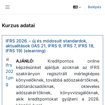
Tovább a fő tartalomhoz
Belépés
Oldalpanel
Kurzus adatai
IFRS 2026. – új és módosult standardok,
aktualitások (IAS 21, IFRS 9, IFRS 7, IFRS 18,
IFRS 19) (elearning)
AJÁNLÓ:
Kreditpontos online
ifrs
képzésünket ajánljuk azoknak az IFRS
202
szakirányon regisztrált mérlegképes
1.pn
könyvelőknek, továbbá adószakértőknek,
g
adótanácsadóknak, okleveles
adószakértőknek, könyvvizsgálóknak,
akik kreditpontokat gyűjteni a 2026.