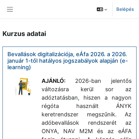
Tovább a fő tartalomhoz
Belépés
Oldalpanel
Kurzus adatai
Bevallások digitalizációja, eÁfa 2026. a 2026.
január 1-től hatályos jogszabályok alapján (e-
learning)
AJÁNLÓ:
2026-ban jelentős
változásra kerül sor az
adóztatásban, hiszen a nagyon
régóta használt ÁNYK
keretrendszer megszűnik. Az
adóbevallások rendszerét az
ONYA, NAV M2M és az eÁFA