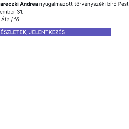
azareczki Andrea
nyugalmazott törvényszéki bíró Pesti
ember 31.
Áfa / fő
RÉSZLETEK, JELENTKEZÉS