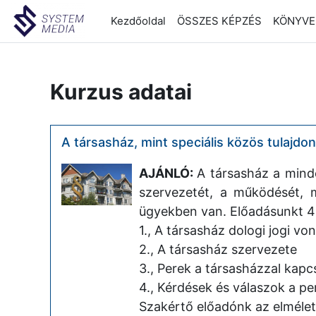
Tovább a fő tartalomhoz
Kezdőoldal
ÖSSZES KÉPZÉS
KÖNYVEL
Kurzus adatai
A társasház, mint speciális közös tulajdon 
AJÁNLÓ:
A társasház a mind
szervezetét, a működését, 
ügyekben van. Előadásunkt 4 
1., A társasház dologi jogi vo
2., A társasház szervezete
3., Perek a társasházzal kapc
4., Kérdések és válaszok a p
Szakértő előadónk az elmélett