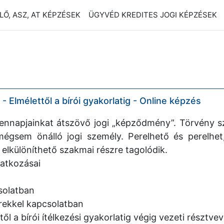
Ő, ASZ, AT KÉPZÉSEK
ÜGYVÉD KREDITES JOGI KÉPZÉSEK
- Elmélettől a bírói gyakorlatig - Online képzés
ennapjainkat átszövő jogi „képződmény”. Törvény s
mégsem önálló jogi személy. Perelhető és perelhet
elkülöníthető szakmai részre tagolódik.
natkozásai
solatban
erekkel kapcsolatban
ől a bírói ítélkezési gyakorlatig végig vezeti résztv