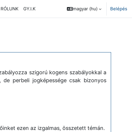
RÓLUNK
GY.I.K
magyar ‎(hu)‎
Belépés
zabályozza szigorú kogens szabályokkal a
, de perbeli jogképessége csak bizonyos
evőinket ezen az izgalmas, összetett témán.