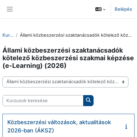
Tovább a fő tartalomhoz
Belépés
Oldalpanel
Kurzusok
Állami közbeszerzési szaktanácsadók kötelező közbeszerzési szakmai képzése (e-Learning) (2026)
Állami közbeszerzési szaktanácsadók
kötelező közbeszerzési szakmai képzése
(e-Learning) (2026)
Kurzuskategóriák
Kurzusok keresése
Kurzusok keresése
Közbeszerzési változások, aktualitások
2026-ban (ÁKSZ)